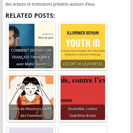
des acteurs et institutions présents autours d’eux.
RELATED POSTS:
COMMENT DEVIENT-ON
FRANÇAIS ? Rencontre
avec Mahir Guven
L’ACORT et LA JEUNESSE
Cycle de Réunions Santé
Ensemble, contre
des Femmes
l’extrême droite