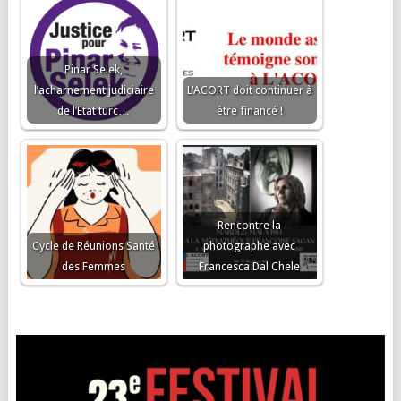
Pinar Selek,
l’acharnement judiciaire
L'ACORT doit continuer à
de l’Etat turc…
être financé !
Rencontre la
Cycle de Réunions Santé
photographe avec
des Femmes
Francesca Dal Chele