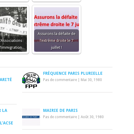
Assurons la défaite de
 "Associations
l’extrême droite le 7
 l’immigration…
juillet !
FRÉQUENCE PARIS PLURIELLE
ARITÉ
Pas de commentaire
|
Mai 30, 1980
 LA
MAIRIE DE PARIS
Pas de commentaire
|
Août 30, 1980
L’ACSE