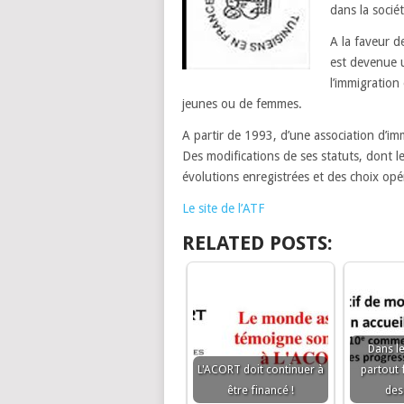
dans la sociét
A la faveur de
est devenue u
l’immigration
jeunes ou de femmes.
A partir de 1993, d’une association d’im
Des modifications de ses statuts, dont le
évolutions enregistrées et des choix opé
Le site de l’ATF
RELATED POSTS:
Dans l
L'ACORT doit continuer à
partout
être financé !
des