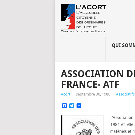
QUI SOMM
ASSOCIATION D
FRANCE- ATF
Acort
|
septembre 30, 1980
|
Associatifs
Facebook
Twitter
L’Association
1981 et elle s
matériels et