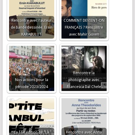
Rencontre avec l'auteur
COMMENT DEVIENT-ON
de bande dessinée, Ersin
FRANÇAIS ? Rencontre
KARABULUT
avec Mahir Guven
Rencontre la
Nos actions pour la
photographe avec
période 2023/2024
Francesca Dal Chele
La 16e édition de "La
Rencontre avec Anna