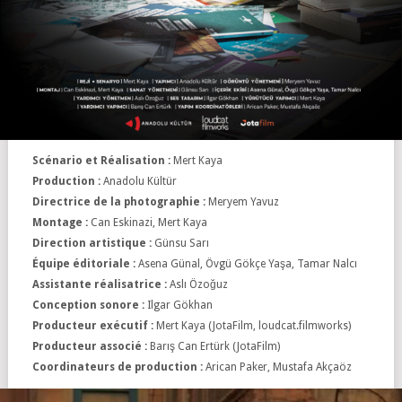
Scénario et Réalisation :
Mert Kaya
Production :
Anadolu Kültür
Directrice de la photographie :
Meryem Yavuz
Montage :
Can Eskinazi, Mert Kaya
Direction artistique :
Günsu Sarı
Équipe éditoriale :
Asena Günal, Övgü Gökçe Yaşa, Tamar Nalcı
Assistante réalisatrice :
Aslı Özoğuz
Conception sonore :
Ilgar Gökhan
Producteur exécutif :
Mert Kaya (JotaFilm, loudcat.filmworks)
Producteur associé :
Barış Can Ertürk (JotaFilm)
Coordinateurs de production :
Arican Paker, Mustafa Akçaöz