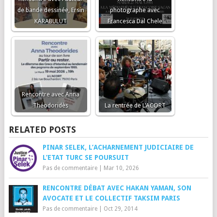
de bande dessinée, Ersin
photographe avec
KARABULUT
Francesca Dal Chele
Rencontre avec Anna
Théodoridès
La rentrée de L'ACORT
RELATED POSTS
PINAR SELEK, L’ACHARNEMENT JUDICIAIRE DE
L’ETAT TURC SE POURSUIT
Pas de commentaire
|
Mar 10, 2026
RENCONTRE DÉBAT AVEC HAKAN YAMAN, SON
AVOCATE ET LE COLLECTIF TAKSIM PARIS
Pas de commentaire
|
Oct 29, 2014