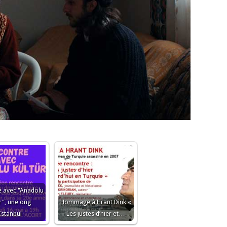
 avec "Anadolu
r", une ong
Hommage à Hrant Dink «
Istanbul
Les justes d’hier et…