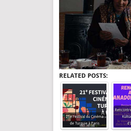
RELATED POSTS:
Rencontre
21e Festival du Cinéma
Kültü
de Turquie à Paris
d'