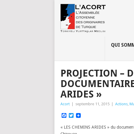
QUI SOMM
PROJECTION – 
DOCUMENTAIRE 
ARIDES »
Acort
|
septembre 11, 2015
|
Actions
,
Ma
Facebook
Twitter
« LES CHEMINS ARIDES » du documentair