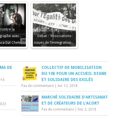
contre la
graphe avec
Débat : "Associations
sca Dal Chele
issues de l’immigration…
ÉMA DE
COLLECTIF DE MOBILISATION
DU 10E POUR UN ACCUEIL DIGNE
ET SOLIDAIRE DES EXILÉS
016
Pas de commentaire
|
Avr 13, 2018
MARCHÉ SOLIDAIRE D’ARTISANAT
ET DE CRÉATEURS DE L’ACORT
2023
Pas de commentaire
|
Déc 2, 2018