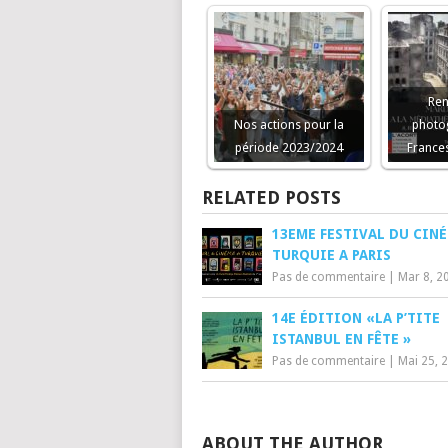
Ren
Nos actions pour la
photo
période 2023/2024
France
RELATED POSTS
13EME FESTIVAL DU CIN
TURQUIE A PARIS
Pas de commentaire
|
Mar 8, 2
14E ÉDITION «LA P’TITE
ISTANBUL EN FÊTE »
Pas de commentaire
|
Mai 25, 
ABOUT THE AUTHOR