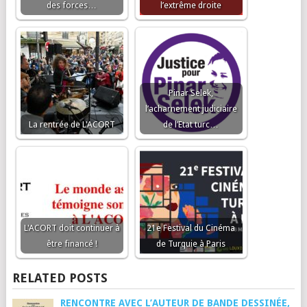
des forces…
l’extrême droite
Pinar Selek,
l’acharnement judiciaire
La rentrée de L'ACORT
de l’Etat turc…
L'ACORT doit continuer à
21e Festival du Cinéma
être financé !
de Turquie à Paris
RELATED POSTS
RENCONTRE AVEC L’AUTEUR DE BANDE DESSINÉE,