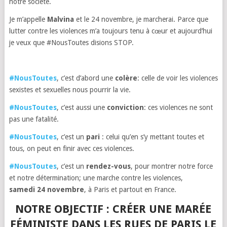
notre société.
Je m’appelle
Malvina
et le 24 novembre, je marcherai. Parce que
lutter contre les violences m’a toujours tenu à cœur et aujourd’hui
je veux que #NousToutes disions STOP.
#NousToutes
, c’est d’abord une
colère
: celle de voir les violences
sexistes et sexuelles nous pourrir la vie.
#NousToutes
, c’est aussi une
conviction
: ces violences ne sont
pas une fatalité.
#NousToutes
, c’est un
pari
: celui qu’en s’y mettant toutes et
tous, on peut en finir avec ces violences.
#NousToutes
, c’est un
rendez-vous
, pour montrer notre force
et notre détermination; une marche contre les violences,
samedi
24 novembre
, à Paris et partout en France.
NOTRE OBJECTIF :
CRÉER UNE MARÉE
FÉMINISTE DANS LES RUES DE PARIS LE